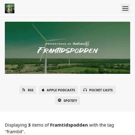
RSS
APPLE PODCASTS
POCKET CASTS
SPOTIFY
Displaying
3
items
of
Framtidspodden
with the tag
"framtid".