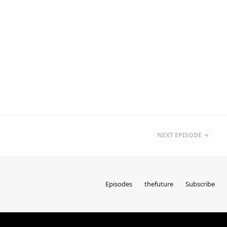
NEXT EPISODE →
Episodes
thefuture
Subscribe