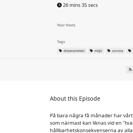
26 mins 35 secs
Your Hosts
Tags
distansmöten
miljö
corona
About this Episode
På bara några få månader har vårt sa
som närmast kan liknas vid en "tvär
hållbarhetskonsekvenserna av all