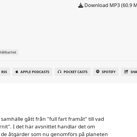
Download MP3 (60.9 
hållbarhet
RSS
APPLE PODCASTS
POCKET CASTS
SPOTIFY
SH
mhälle gått från "full fart framåt" till vad
nit". I det här avsnittet handlar det om
a de åtgärder som nu genomförs på planeten