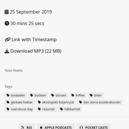
25 September 2019
30 mins 25 secs
Link with Timestamp
Download MP3 (22 MB)
Your Hosts
Tags
bostaden
butiken
börsen
biffen
bilen
globala hektar
ekologiskt fotavtryck
den stora accelerationen
overshoot day
resurser
hållbarhet
RSS
APPLE PODCASTS
POCKET CASTS