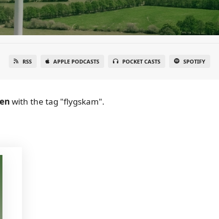
RSS
APPLE PODCASTS
POCKET CASTS
SPOTIFY
en
with the tag "flygskam".